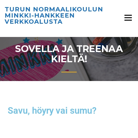
TURUN NORMAALIKOULUN
MINKKI-HANKKEEN
VERKKOALUSTA
SOVELLA JA TREENAA
KIELTÄ!
Savu, höyry vai sumu?