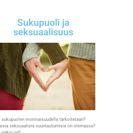
Sukupuoli ja
seksuaalisuus
 sukupuolen moninaisuudella tarkoitetaan?
aisia seksuaalisia suuntautumisia on olemassa?
 seksi on?