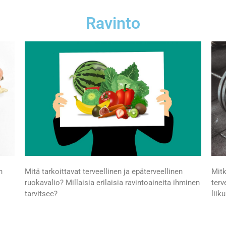
Ravinto
n
Mitä tarkoittavat terveellinen ja epäterveellinen
Mitk
ruokavalio? Millaisia erilaisia ravintoaineita ihminen
terv
tarvitsee?
liik