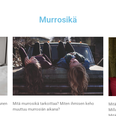
Murrosikä
 unen
Mitä murrosikä tarkoittaa? Miten ihmisen keho
Mitä
muuttuu murrosiän aikana?
Mill
Mitä