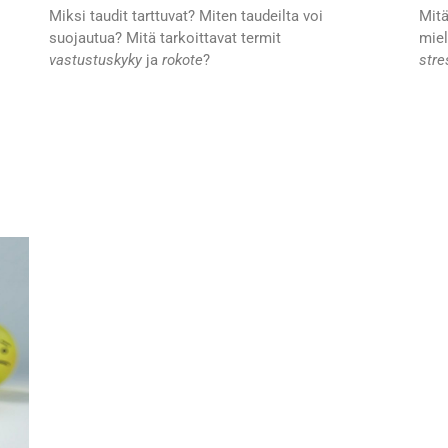
Miksi taudit tarttuvat? Miten taudeilta voi
Mitä
suojautua? Mitä tarkoittavat termit
miel
vastustuskyky
ja
rokote
?
str