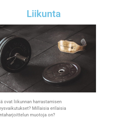
Liikunta
ä ovat liikunnan harrastamisen
eysvaikutukset? Millaisia erilaisia
untaharjoittelun muotoja on?