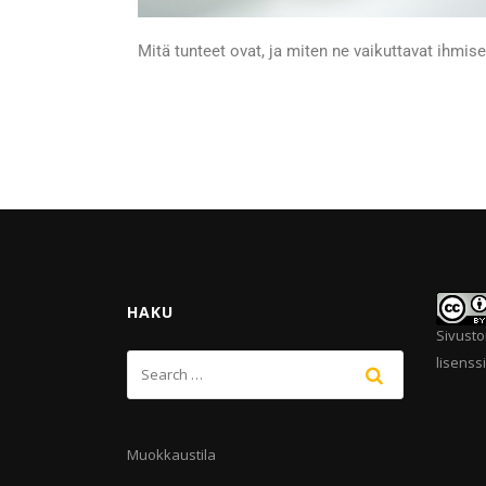
Mitä tunteet ovat, ja miten ne vaikuttavat ihmis
HAKU
Sivusto
lisenssi
Muokkaustila