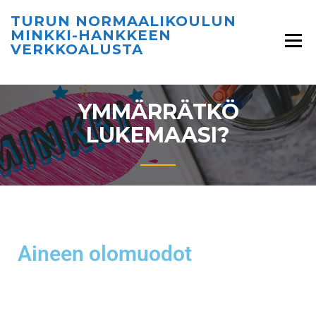
TURUN NORMAALIKOULUN
MINKKI-HANKKEEN
VERKKOALUSTA
YMMÄRRÄTKÖ
LUKEMAASI?
Aineen olomuodot