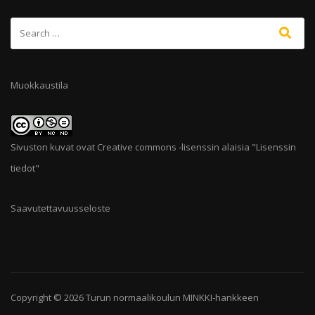
Muokkaustila
Sivuston kuvat ovat Creative commons -lisenssin alaisia "
Lisenssin
tiedot
"
Saavutettavuusseloste
Copyright © 2026
Turun normaalikoulun MINKKI-hankkeen