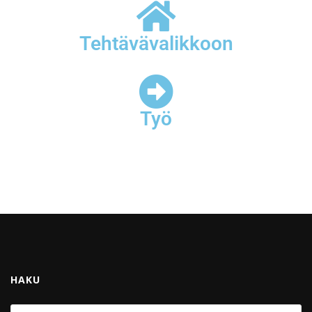
Tehtävävalikkoon
Työ
HAKU