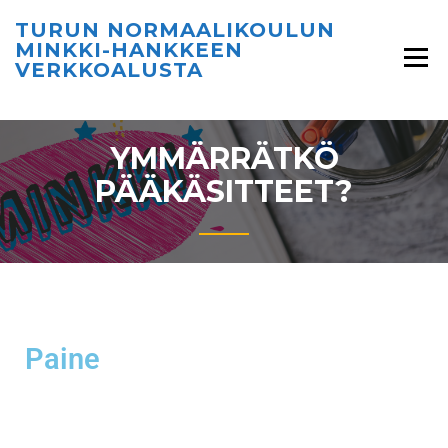
TURUN NORMAALIKOULUN
MINKKI-HANKKEEN
VERKKOALUSTA
YMMÄRRÄTKÖ
PÄÄKÄSITTEET?
Paine