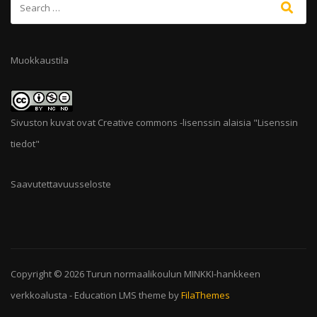
Muokkaustila
Sivuston kuvat ovat Creative commons -lisenssin alaisia "
Lisenssin
tiedot
"
Saavutettavuusseloste
Copyright © 2026
Turun normaalikoulun MINKKI-hankkeen
verkkoalusta
-
Education LMS
theme by
FilaThemes