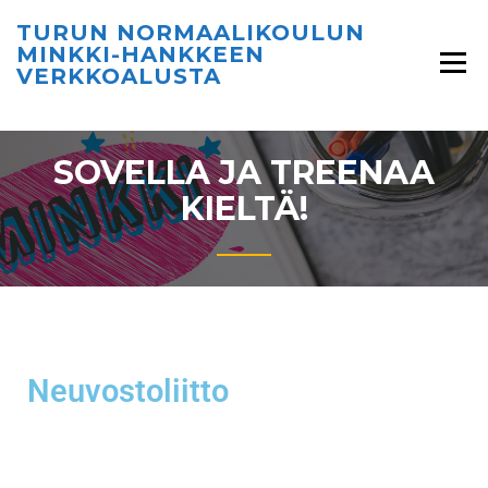
TURUN NORMAALIKOULUN
MINKKI-HANKKEEN
VERKKOALUSTA
SOVELLA JA TREENAA
KIELTÄ!
Neuvostoliitto