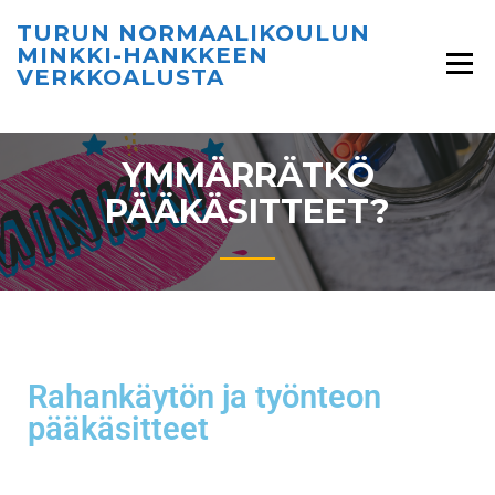
TURUN NORMAALIKOULUN
MINKKI-HANKKEEN
VERKKOALUSTA
YMMÄRRÄTKÖ
PÄÄKÄSITTEET?
Rahankäytön ja työnteon
pääkäsitteet