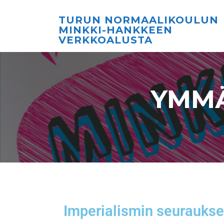
TURUN NORMAALIKOULUN
MINKKI-HANKKEEN
VERKKOALUSTA
YMMÄ
Imperialismin seuraukse