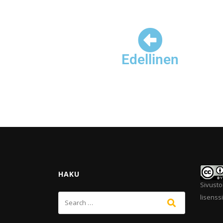
Edellinen
HAKU
Sivusto
lisenssi