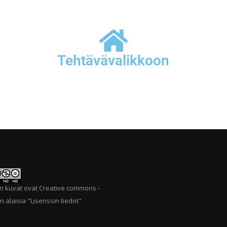
Tehtävävalikkoon
n kuvat ovat Creative commons -
n alaisia "
Lisenssin tiedot
"