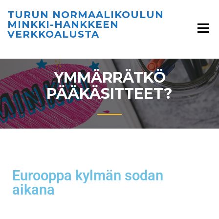
TURUN NORMAALIKOULUN
MINKKI-HANKKEEN
VERKKOALUSTA
YMMÄRRÄTKÖ
PÄÄKÄSITTEET?
Eurooppa kylmän sodan
aikana