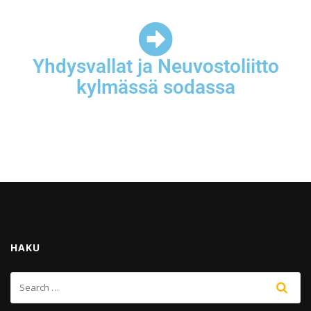
Yhdysvallat ja Neuvostoliitto
kylmässä sodassa
HAKU