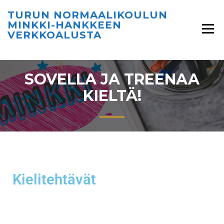
TURUN NORMAALIKOULUN
MINKKI-HANKKEEN
VERKKOALUSTA
SOVELLA JA TREENAA
KIELTÄ!
Kielitehtävät