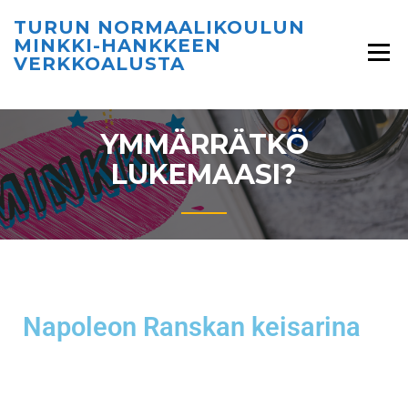
TURUN NORMAALIKOULUN
MINKKI-HANKKEEN
VERKKOALUSTA
YMMÄRRÄTKÖ
LUKEMAASI?
Napoleon Ranskan keisarina