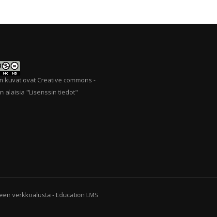
n kuvat ovat Creative commons -
n alaisia "
Lisenssin tiedot
"
een verkkoalusta
-
Education LMS