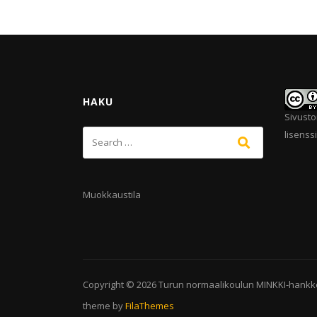
HAKU
Sivusto
lisenssi
Muokkaustila
Copyright © 2026
Turun normaalikoulun MINKKI-hankk
theme by
FilaThemes