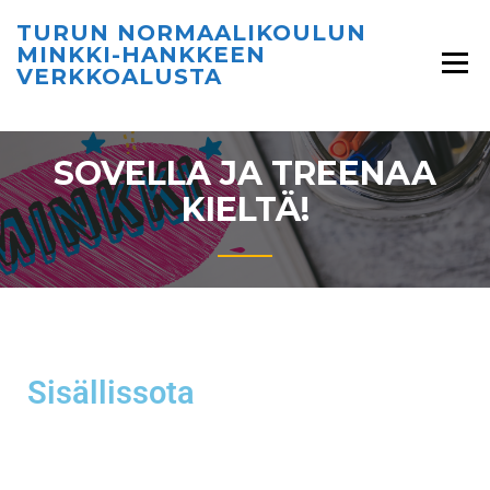
TURUN NORMAALIKOULUN
MINKKI-HANKKEEN
VERKKOALUSTA
SOVELLA JA TREENAA
KIELTÄ!
Sisällissota