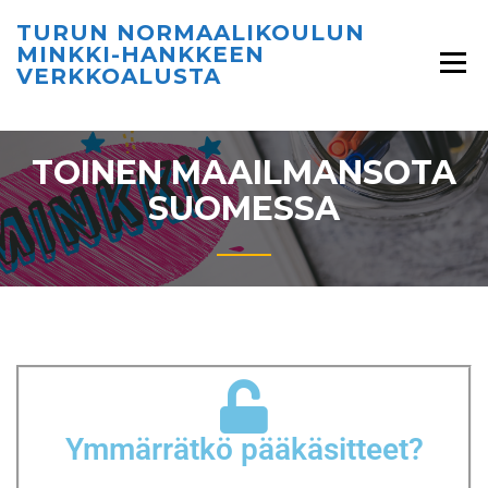
TURUN NORMAALIKOULUN
MINKKI-HANKKEEN
VERKKOALUSTA
TOINEN MAAILMANSOTA
SUOMESSA
Ymmärrätkö pääkäsitteet?