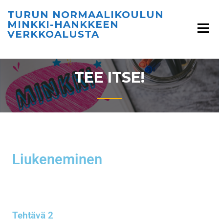
TURUN NORMAALIKOULUN
MINKKI-HANKKEEN
VERKKOALUSTA
TEE ITSE!
Liukeneminen
Tehtävä 2