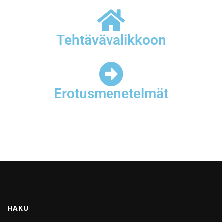
Tehtävävalikkoon
Erotusmenetelmät
HAKU