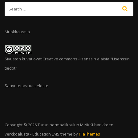
Muokkaustila
Sivuston kuvat ovat Creative commons -lisenssin alaisia "
Lisenssin
tiedot
"
Saavutettavuusseloste
Copyright © 2026
Turun normaalikoulun MINKKI-hankkeen
verkkoalusta
-
Education LMS
theme by
FilaThemes