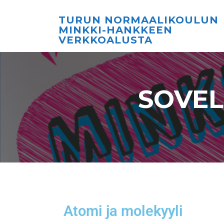
TURUN NORMAALIKOULUN
MINKKI-HANKKEEN
VERKKOALUSTA
SOVEL
Atomi ja molekyyli