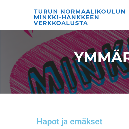
TURUN NORMAALIKOULUN
MINKKI-HANKKEEN
VERKKOALUSTA
YMMÄR
Hapot ja emäkset