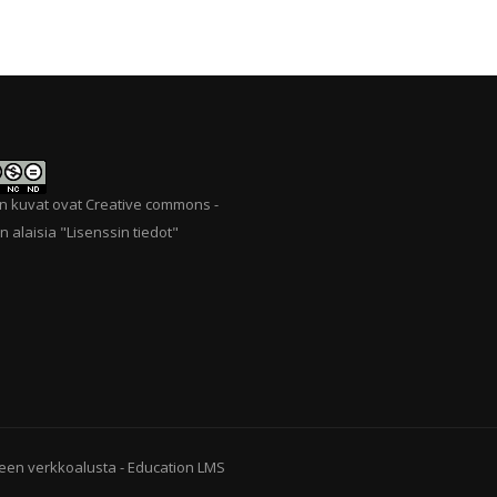
n kuvat ovat Creative commons -
n alaisia "
Lisenssin tiedot
"
een verkkoalusta
-
Education LMS