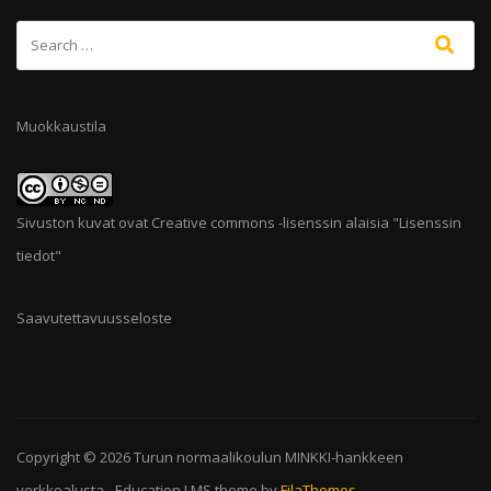
Muokkaustila
Sivuston kuvat ovat Creative commons -lisenssin alaisia "
Lisenssin
tiedot
"
Saavutettavuusseloste
Copyright © 2026
Turun normaalikoulun MINKKI-hankkeen
verkkoalusta
-
Education LMS
theme by
FilaThemes