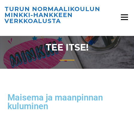
TURUN NORMAALIKOULUN
MINKKI-HANKKEEN
VERKKOALUSTA
TEE ITSE!
Maisema ja maanpinnan
kuluminen