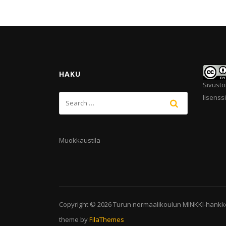
HAKU
Sivusto
lisenssi
Muokkaustila
Copyright © 2026
Turun normaalikoulun MINKKI-hankk
theme by
FilaThemes