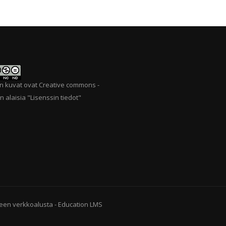
n kuvat ovat Creative commons -
n alaisia "
Lisenssin tiedot
"
een verkkoalusta
-
Education LMS