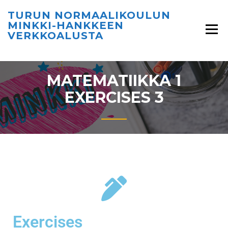
TURUN NORMAALIKOULUN
MINKKI-HANKKEEN
VERKKOALUSTA
MATEMATIIKKA 1
EXERCISES 3
Exercises