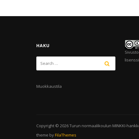
HAKU
Sivusto
lisenssi
Muokkaustila
Copyright © 2026
Turun normaalikoulun MINKKI-hankk
theme by
FilaThemes