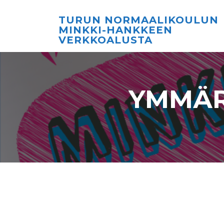
TURUN NORMAALIKOULUN
MINKKI-HANKKEEN
VERKKOALUSTA
YMMÄR