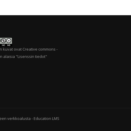
n kuvat ovat Creative commons -
n alaisia "
Lisenssin tiedot
"
een verkkoalusta
-
Education LMS