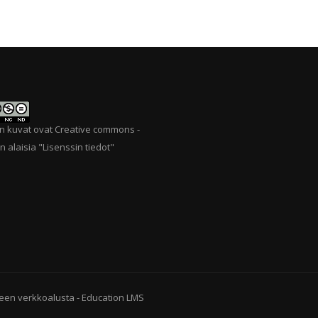
n kuvat ovat Creative commons -
n alaisia "
Lisenssin tiedot
"
een verkkoalusta
-
Education LMS