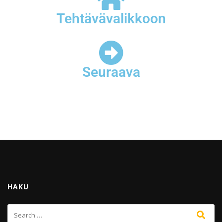
Tehtävävalikkoon
Seuraava
HAKU