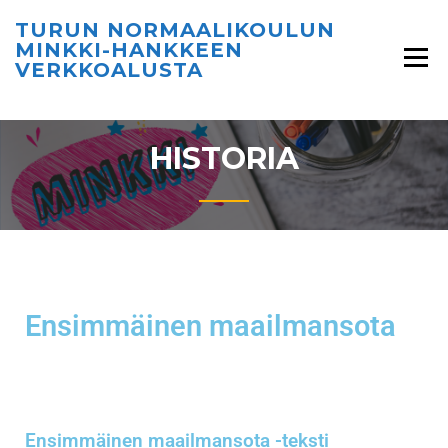
TURUN NORMAALIKOULUN
MINKKI-HANKKEEN
VERKKOALUSTA
HISTORIA
Ensimmäinen maailmansota
Ensimmäinen maailmansota -teksti