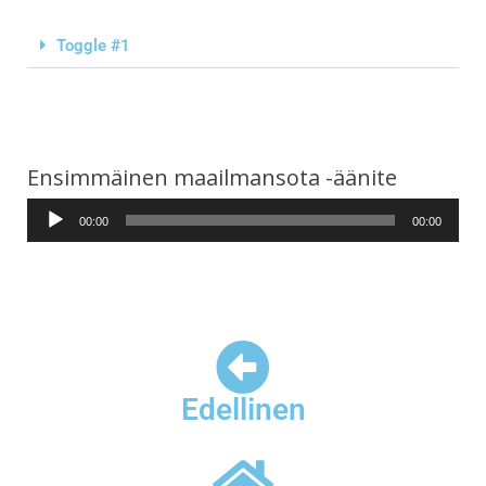
Toggle #1
Ensimmäinen maailmansota -äänite
Audio
00:00
00:00
Player
Edellinen