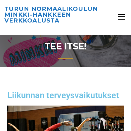
TURUN NORMAALIKOULUN
MINKKI-HANKKEEN
VERKKOALUSTA
TEE ITSE!
Liikunnan terveysvaikutukset