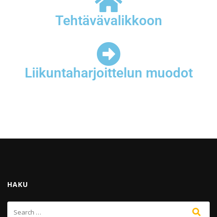
Tehtävävalikkoon
Liikuntaharjoittelun muodot
HAKU