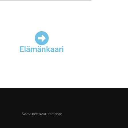
Elämänkaari
Saavutettavuusseloste