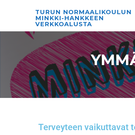
TURUN NORMAALIKOULUN
MINKKI-HANKKEEN
VERKKOALUSTA
YMMÄ
Terveyteen vaikuttavat t