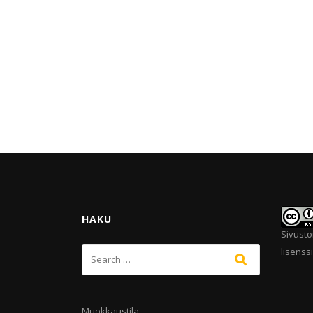
HAKU
Sivusto
lisenssi
Muokkaustila