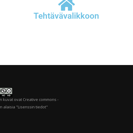
Tehtävävalikkoon
n kuvat ovat Creative commons -
n alaisia "
Lisenssin tiedot
"