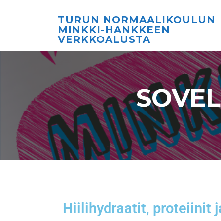
TURUN NORMAALIKOULUN
MINKKI-HANKKEEN
VERKKOALUSTA
SOVEL
Hiilihydraatit, proteiinit 