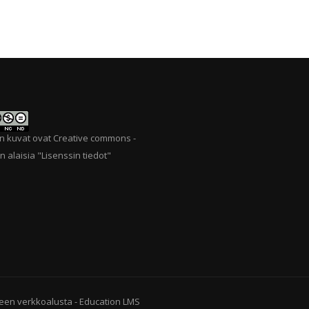
n kuvat ovat Creative commons -
n alaisia "
Lisenssin tiedot
"
een verkkoalusta
-
Education LMS