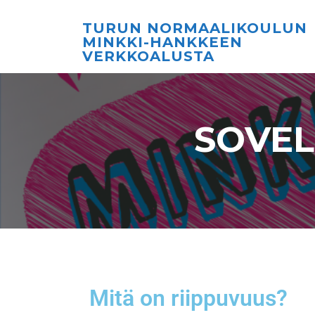
TURUN NORMAALIKOULUN
MINKKI-HANKKEEN
VERKKOALUSTA
SOVEL
Mitä on riippuvuus?