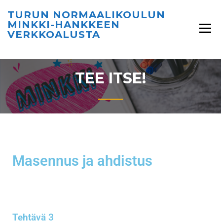
TURUN NORMAALIKOULUN
MINKKI-HANKKEEN
VERKKOALUSTA
TEE ITSE!
Masennus ja ahdistus
Tehtävä 3