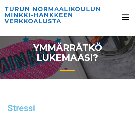
TURUN NORMAALIKOULUN
MINKKI-HANKKEEN
VERKKOALUSTA
YMMÄRRÄTKÖ
LUKEMAASI?
Stressi