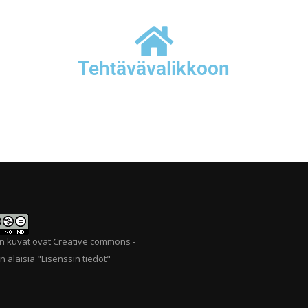
Tehtävävalikkoon
n kuvat ovat Creative commons -
n alaisia "
Lisenssin tiedot
"