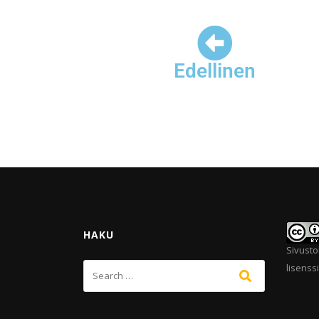
Edellinen
HAKU
Sivusto
lisenssi