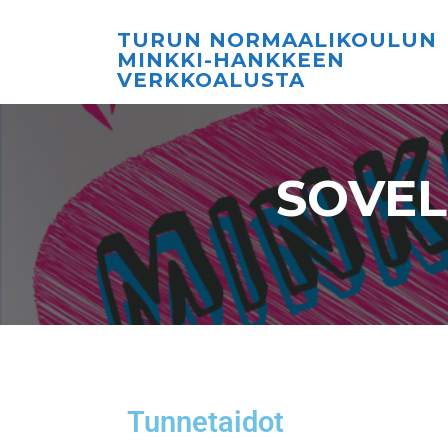
TURUN NORMAALIKOULUN
MINKKI-HANKKEEN
VERKKOALUSTA
SOVEL
Tunnetaidot