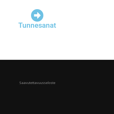
Tunnesanat
Saavutettavuusseloste