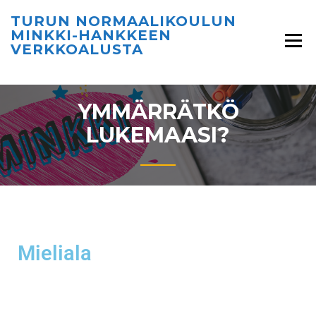
TURUN NORMAALIKOULUN
MINKKI-HANKKEEN
VERKKOALUSTA
YMMÄRRÄTKÖ
LUKEMAASI?
Mieliala