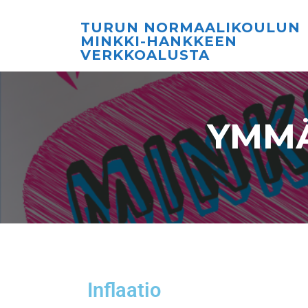
TURUN NORMAALIKOULUN
MINKKI-HANKKEEN
VERKKOALUSTA
YMMÄ
Inflaatio