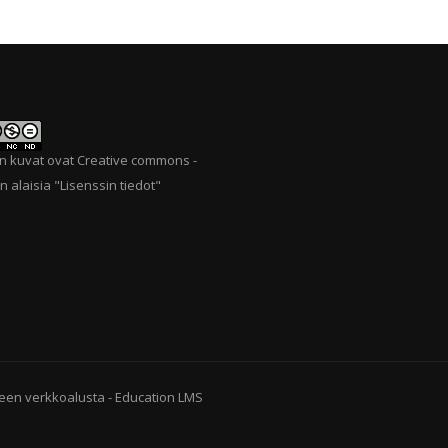
n kuvat ovat Creative commons -
n alaisia "
Lisenssin tiedot
"
een verkkoalusta
-
Education LMS