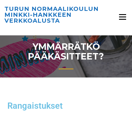
TURUN NORMAALIKOULUN
MINKKI-HANKKEEN
VERKKOALUSTA
YMMÄRRÄTKÖ
PÄÄKÄSITTEET?
Rangaistukset