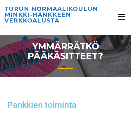
TURUN NORMAALIKOULUN
MINKKI-HANKKEEN
VERKKOALUSTA
YMMÄRRÄTKÖ
PÄÄKÄSITTEET?
Pankkien toiminta