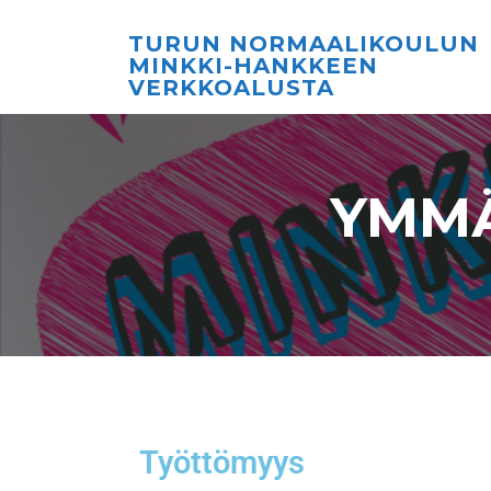
TURUN NORMAALIKOULUN
MINKKI-HANKKEEN
VERKKOALUSTA
YMMÄ
Työttömyys