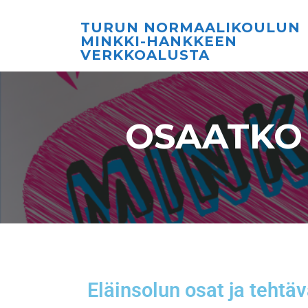
TURUN NORMAALIKOULUN
MINKKI-HANKKEEN
VERKKOALUSTA
OSAATKO
Eläinsolun osat ja tehtäv