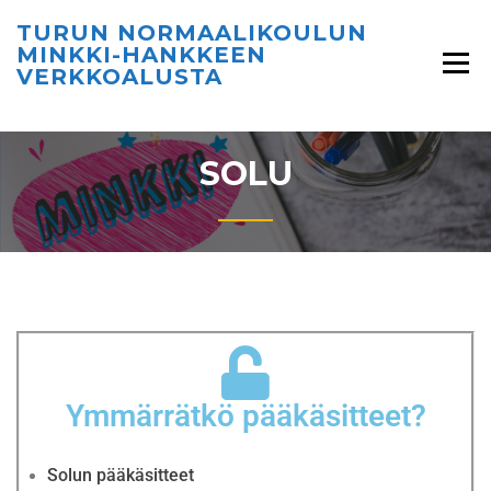
TURUN NORMAALIKOULUN
MINKKI-HANKKEEN
VERKKOALUSTA
SOLU
Ymmärrätkö pääkäsitteet?
Solun pääkäsitteet