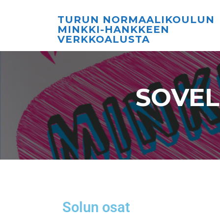
TURUN NORMAALIKOULUN
MINKKI-HANKKEEN
VERKKOALUSTA
SOVEL
Solun osat