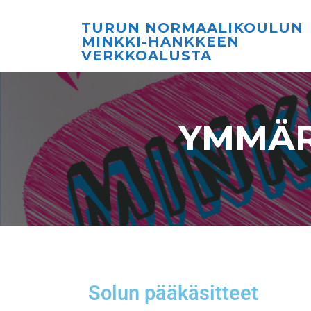
TURUN NORMAALIKOULUN
MINKKI-HANKKEEN
VERKKOALUSTA
YMMÄR
Solun pääkäsitteet