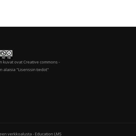
n kuvat ovat Creative commons -
n alaisia "
Lisenssin tiedot
"
een verkkoalusta
-
Education LMS