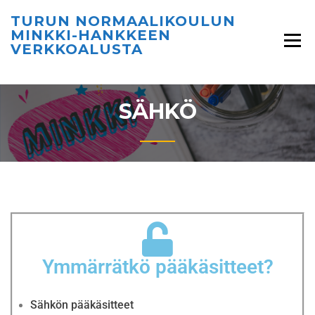
TURUN NORMAALIKOULUN
MINKKI-HANKKEEN
VERKKOALUSTA
SÄHKÖ
Ymmärrätkö pääkäsitteet?
Sähkön pääkäsitteet