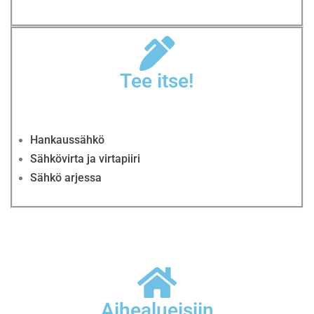
Tee itse!
Hankaussähkö
Sähkövirta ja virtapiiri
Sähkö arjessa
Aihealueisiin