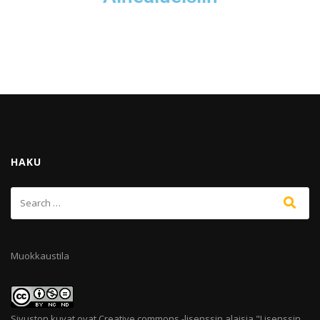
HAKU
Muokkaustila
Sivuston kuvat ovat Creative commons -lisenssin alaisia "
Lisenssin