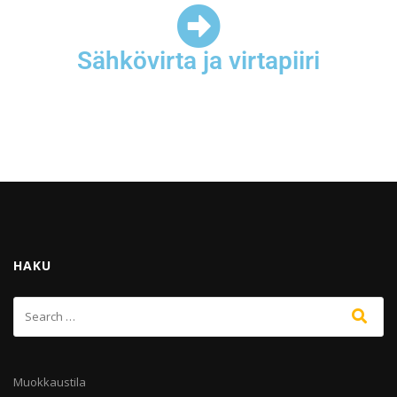
Sähkövirta ja virtapiiri
HAKU
Muokkaustila