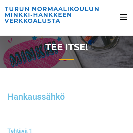
TURUN NORMAALIKOULUN
MINKKI-HANKKEEN
VERKKOALUSTA
TEE ITSE!
Hankaussähkö
Tehtävä 1