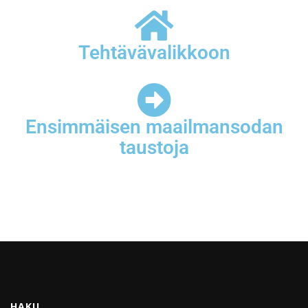
Tehtävävalikkoon
Ensimmäisen maailmansodan
taustoja
HAKU