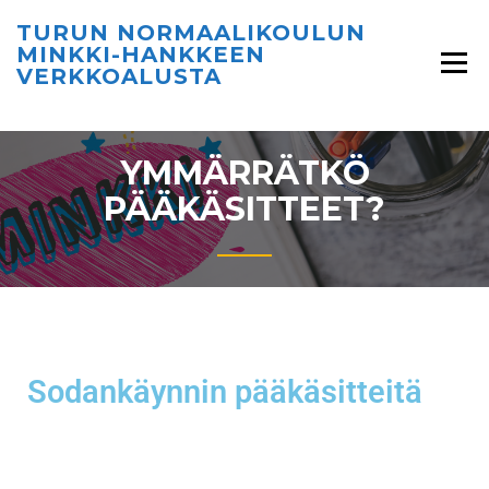
TURUN NORMAALIKOULUN
MINKKI-HANKKEEN
VERKKOALUSTA
YMMÄRRÄTKÖ
PÄÄKÄSITTEET?
Sodankäynnin pääkäsitteitä