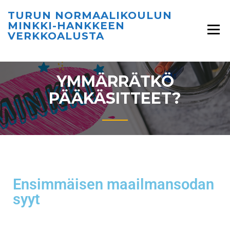
TURUN NORMAALIKOULUN
MINKKI-HANKKEEN
VERKKOALUSTA
YMMÄRRÄTKÖ
PÄÄKÄSITTEET?
Ensimmäisen maailmansodan
syyt