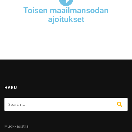
Toisen maailmansodan
ajoitukset
HAKU
Muokkaustila