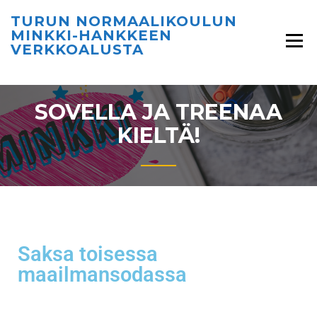
TURUN NORMAALIKOULUN
MINKKI-HANKKEEN
VERKKOALUSTA
SOVELLA JA TREENAA
KIELTÄ!
Saksa toisessa
maailmansodassa