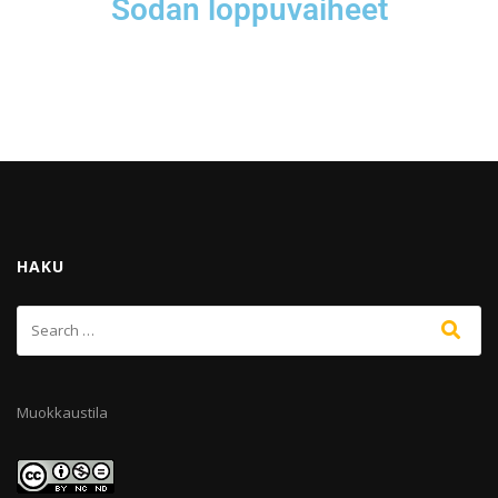
Sodan loppuvaiheet
HAKU
Muokkaustila