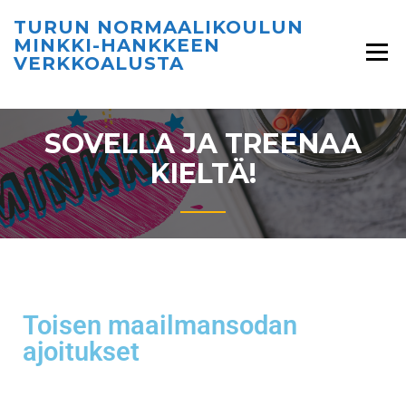
TURUN NORMAALIKOULUN
MINKKI-HANKKEEN
VERKKOALUSTA
SOVELLA JA TREENAA
KIELTÄ!
Toisen maailmansodan
ajoitukset