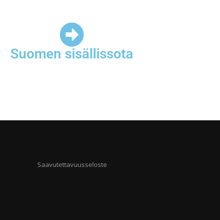
Suomen sisällissota
Saavutettavuusseloste