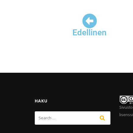
Edellinen
HAKU
Sivusto
lisenssi