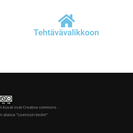
Tehtävävalikkoon
n kuvat ovat Creative commons -
n alaisia "
Lisenssin tiedot
"