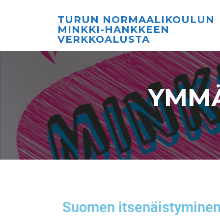
TURUN NORMAALIKOULUN
MINKKI-HANKKEEN
VERKKOALUSTA
YMMÄ
Suomen itsenäistymine