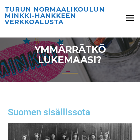
TURUN NORMAALIKOULUN
MINKKI-HANKKEEN
VERKKOALUSTA
YMMÄRRÄTKÖ
LUKEMAASI?
Suomen sisällissota