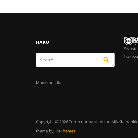
HAKU
Sivusto
lisenssi
Muokkaustila
Copyright © 2026
Turun normaalikoulun MINKKI-hankk
theme by
FilaThemes