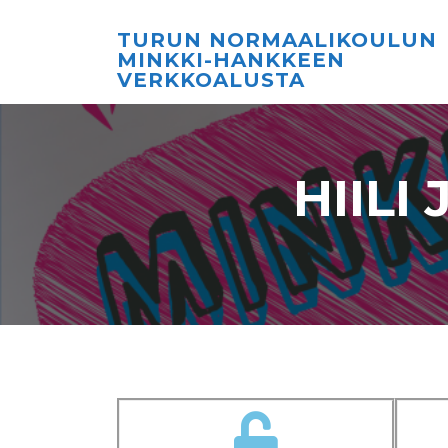
TURUN NORMAALIKOULUN
MINKKI-HANKKEEN
VERKKOALUSTA
HIILI