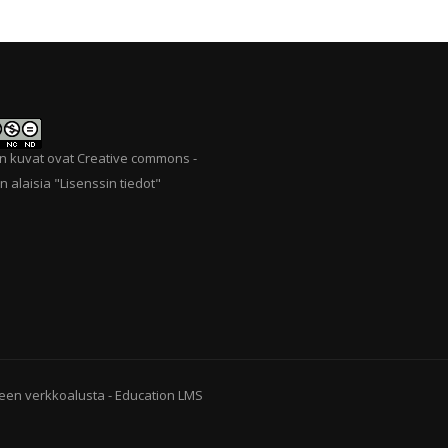
n kuvat ovat Creative commons -
n alaisia "
Lisenssin tiedot
"
een verkkoalusta
-
Education LMS