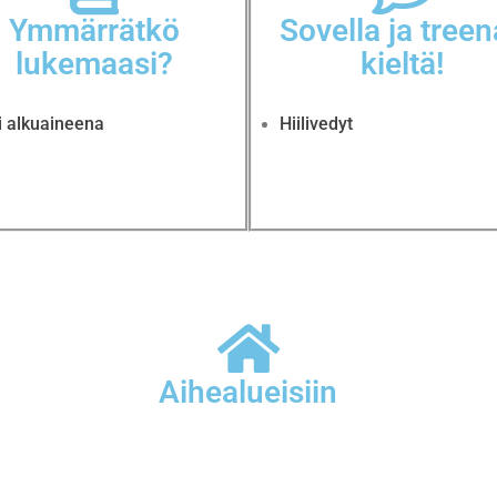
Ymmärrätkö
Sovella ja tree
lukemaasi?
kieltä!
li alkuaineena
Hiilivedyt
Aihealueisiin