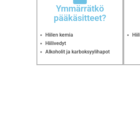
Ymmärrätkö
pääkäsitteet?
Hiilen kemia
Hii
Hiilivedyt
Alkoholit ja karboksyylihapot