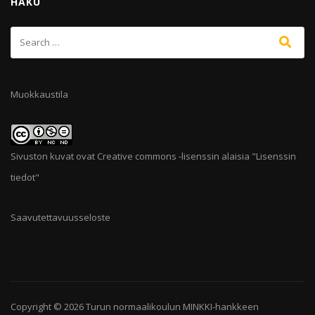
HAKU
Muokkaustila
Sivuston kuvat ovat Creative commons -lisenssin alaisia "
Lisenssin
tiedot
"
Saavutettavuusseloste
Copyright © 2026
Turun normaalikoulun MINKKI-hankkeen