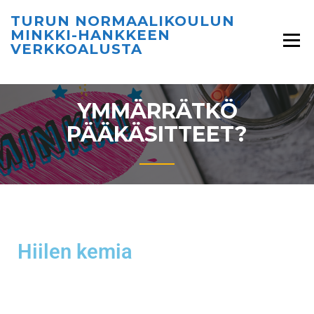
TURUN NORMAALIKOULUN
MINKKI-HANKKEEN
VERKKOALUSTA
YMMÄRRÄTKÖ
PÄÄKÄSITTEET?
Hiilen kemia