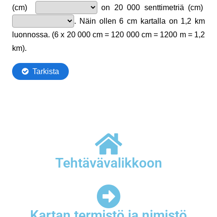
Tehtävävalikkoon
Kartan termistö ja nimistö