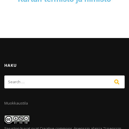
HAKU
Muokkaustila
Sivuston kuvat ovat Creative commons -lisenssin alaisia "
Lisenssin