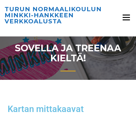
TURUN NORMAALIKOULUN
MINKKI-HANKKEEN
VERKKOALUSTA
SOVELLA JA TREENAA
KIELTÄ!
Kartan mittakaavat