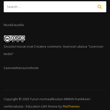
Muokkaustila
Sivuston kuvat ovat Creative commons -lisenssin alaisia "
Lisenssin
tiedot
"
Saavutettavuusseloste
Copyright © 2026
Turun normaalikoulun MINKKI-hankkeen
verkkoalusta
-
Education LMS
theme by
FilaThemes