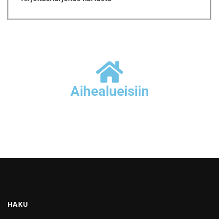
Aihealueisiin
HAKU