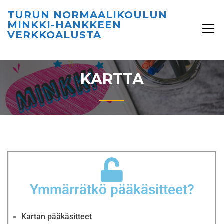
TURUN NORMAALIKOULUN
MINKKI-HANKKEEN
VERKKOALUSTA
KARTTA
Ymmärrätkö pääkäsitteet?
Kartan pääkäsitteet